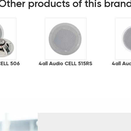
Other products of this bran
CELL 506
4all Audio CELL 515RS
4all Au