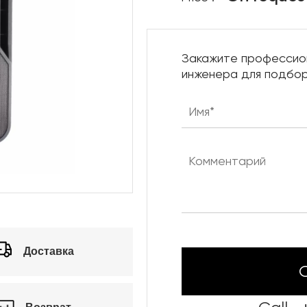
Нижняя механика сцены
Караоке системы
Закажите профессио
Штанкетные подъемы
инженера для подбор
Одежда сцены
Доставка