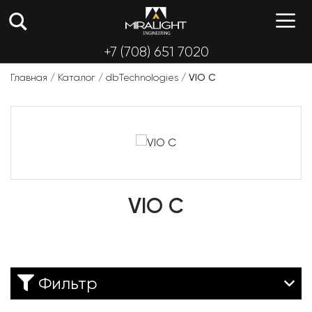
Перейти
М
к
содержимому
+7 (708) 651 7020
Главная
/
Каталог
/
dbTechnologies
/
VIO C
VIO C
Фильтр