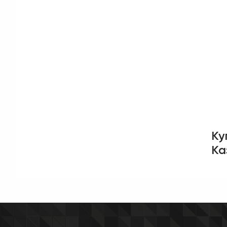
Ку
Ка