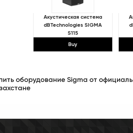
Акустическая система
А
dBTechnologies SIGMA
d
S115
Buy
пить оборудование Sigma от официал
захстане