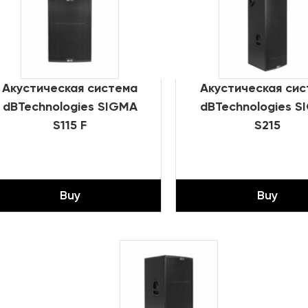
Нижняя механика сцены
Караоке системы
Штанкетные подъемы
Одежда сцены
Акустическая система
Акустическая си
dBTechnologies SIGMA
dBTechnologies S
S115 F
S215
Buy
Buy