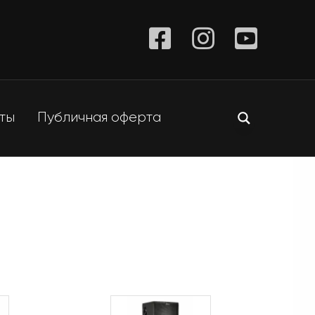
ты
Публичная оферта
Крыши
Стойки
Подиумы
Кабели
Фермы
Фурнитура для
кейсов
та
Цепные лебедки
сцены