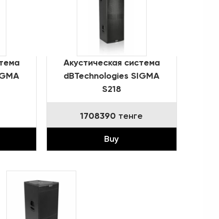
стема
Акустическая система
IGMA
dBTechnologies SIGMA
S218
1708390
тенге
Buy