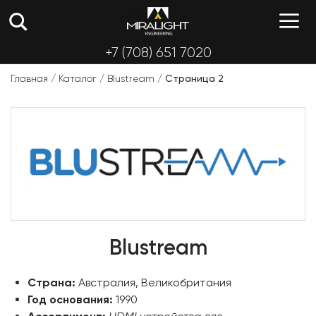
Перейти
М
к
содержимому
+7 (708) 651 7020
Главная
/
Каталог
/
Blustream
/
Страница 2
Blustream
Страна:
Австралия, Великобритания
Год основания:
1990