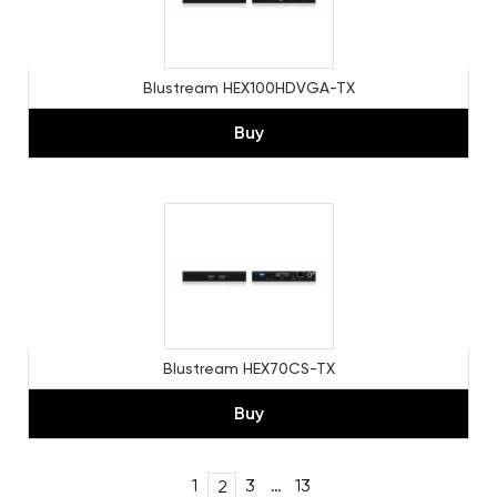
Blustream HEX100HDVGA-TX
Buy
Blustream HEX70CS-TX
Buy
Post
1
3
…
13
2